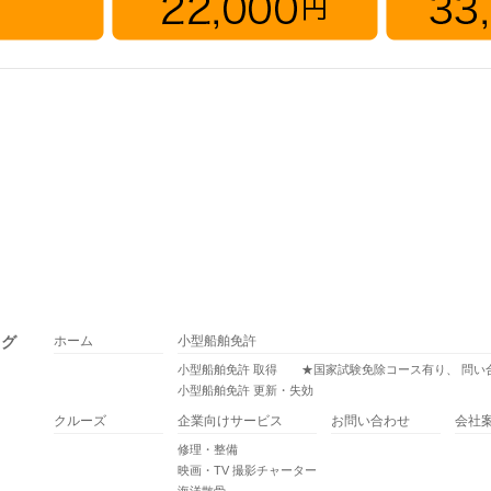
ッグ
ホーム
小型船舶免許
小型船舶免許 取得 ★国家試験免除コース有り、 問い
小型船舶免許 更新・失効
クルーズ
企業向けサービス
お問い合わせ
会社
修理・整備
映画・TV 撮影チャーター