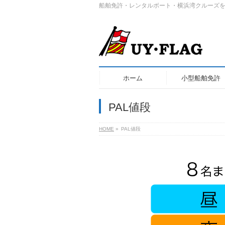
船舶免許・レンタルボート・横浜湾クルーズを
ホーム
小型船舶免許
PAL値段
HOME
»
PAL値段